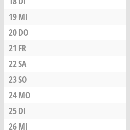
18
DI
19
MI
20
DO
21
FR
22
SA
23
SO
24
MO
25
DI
26
MI