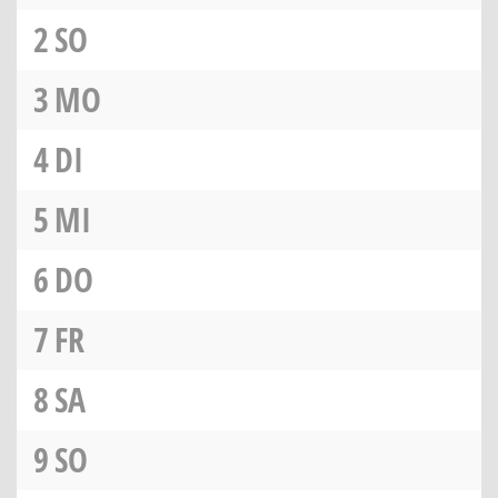
2
SO
3
MO
4
DI
5
MI
6
DO
7
FR
8
SA
9
SO