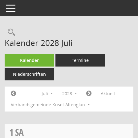
Toggle navigation
Rechercheauswahl
Kalender 2028 Juli
Kalender
Termine
Niederschriften
Juli
2028
Aktuell
Verbandsgemeinde Kusel-Altenglan
1
SA