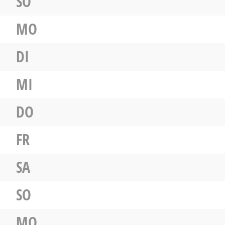
SO
MO
DI
MI
DO
FR
SA
SO
MO