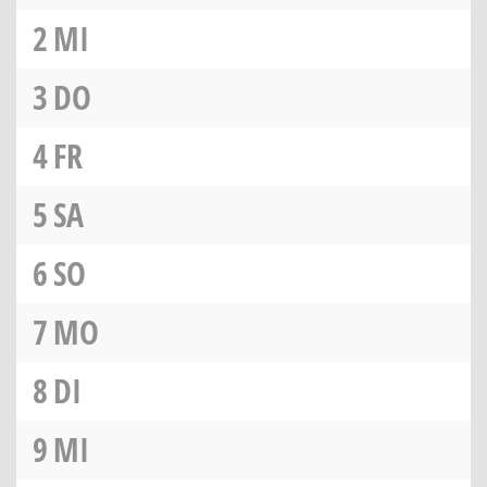
2
MI
3
DO
4
FR
5
SA
6
SO
7
MO
8
DI
9
MI