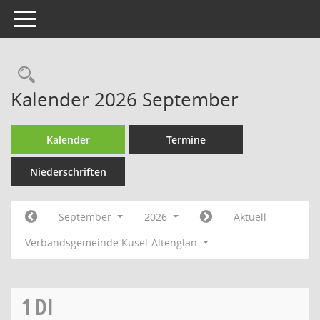
Toggle navigation
Rechercheauswahl
Kalender 2026 September
Kalender
Termine
Niederschriften
September
2026
Aktuell
Verbandsgemeinde Kusel-Altenglan
1
DI