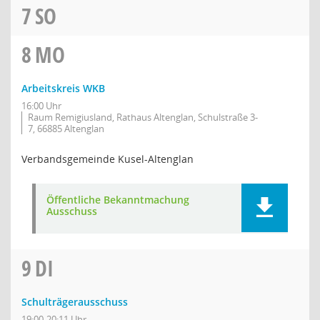
7
SO
8
MO
Arbeitskreis WKB
16:00 Uhr
Raum Remigiusland, Rathaus Altenglan, Schulstraße 3-
7, 66885 Altenglan
Verbandsgemeinde Kusel-Altenglan
Öffentliche Bekanntmachung
Ausschuss
9
DI
Schulträgerausschuss
19:00-20:11 Uhr