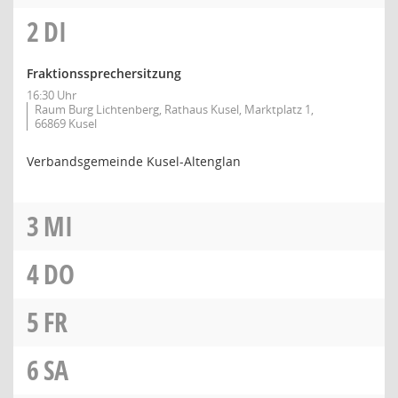
2
DI
Fraktionssprechersitzung
16:30 Uhr
Raum Burg Lichtenberg, Rathaus Kusel, Marktplatz 1,
66869 Kusel
Verbandsgemeinde Kusel-Altenglan
3
MI
4
DO
5
FR
6
SA