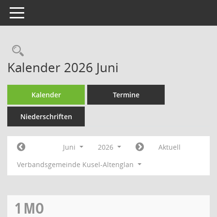
Toggle navigation
Rechercheauswahl
Kalender 2026 Juni
Kalender
Termine
Niederschriften
Juni
2026
Aktuell
Verbandsgemeinde Kusel-Altenglan
1
MO