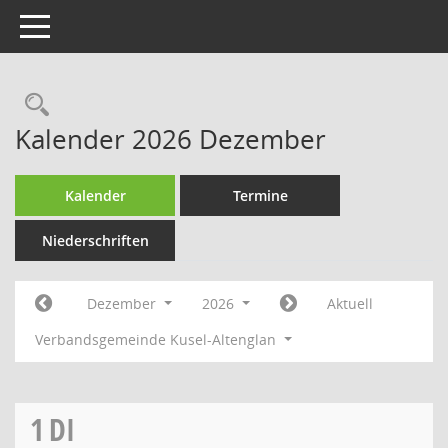
Toggle navigation
Rechercheauswahl
Kalender 2026 Dezember
Kalender
Termine
Niederschriften
Dezember
2026
Aktuell
Verbandsgemeinde Kusel-Altenglan
1
DI