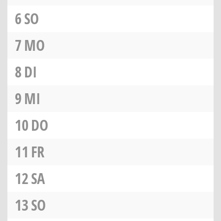
6
SO
7
MO
8
DI
9
MI
10
DO
11
FR
12
SA
13
SO