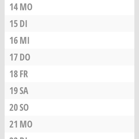
14
MO
15
DI
16
MI
17
DO
18
FR
19
SA
20
SO
21
MO