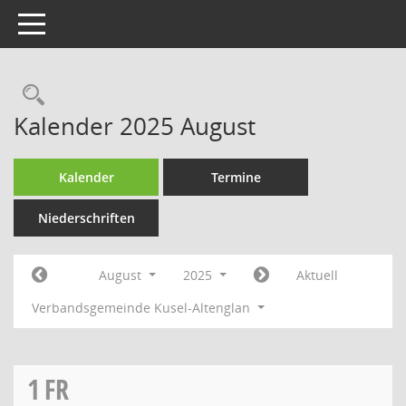
Toggle navigation
Rechercheauswahl
Kalender 2025 August
Kalender
Termine
Niederschriften
August
2025
Aktuell
Verbandsgemeinde Kusel-Altenglan
1
FR