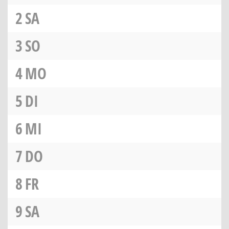
2
SA
3
SO
4
MO
5
DI
6
MI
7
DO
8
FR
9
SA