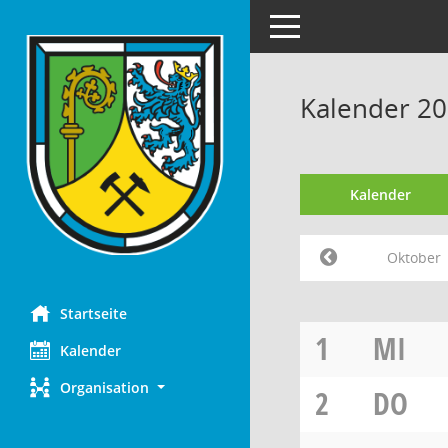
Toggle navigation
Kalender 2
Kalender
Oktober
Startseite
1
MI
Kalender
Organisation
2
DO