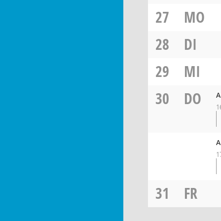
27
MO
28
DI
29
MI
30
DO
A
1
A
1
31
FR