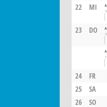
22
MI
A
1
23
DO
A
1
A
1
24
FR
25
SA
26
SO