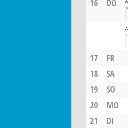
16
DO
A
1
A
1
17
FR
18
SA
19
SO
20
MO
21
DI