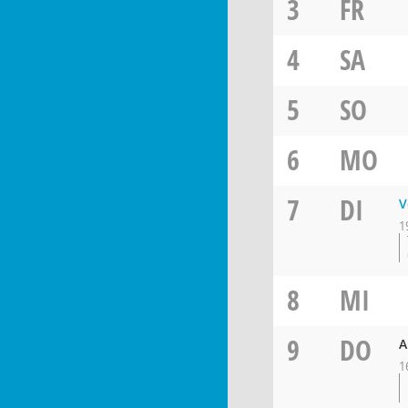
3
FR
4
SA
5
SO
6
MO
7
DI
V
1
8
MI
9
DO
A
1