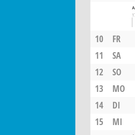
A
1
10
FR
11
SA
12
SO
13
MO
14
DI
15
MI