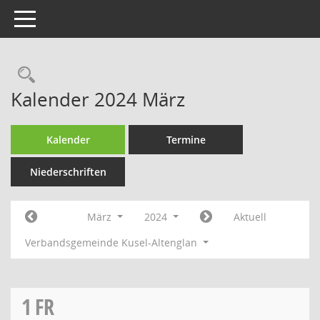
Toggle navigation
Rechercheauswahl
Kalender 2024 März
Kalender
Termine
Niederschriften
März
2024
Aktuell
Verbandsgemeinde Kusel-Altenglan
1
FR