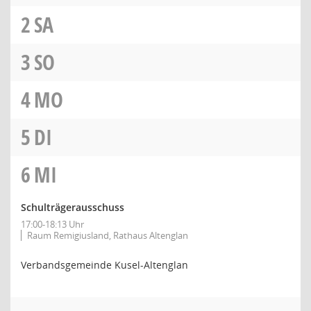
2
SA
3
SO
4
MO
5
DI
6
MI
Schulträgerausschuss
17:00-18:13 Uhr
Raum Remigiusland, Rathaus Altenglan
Verbandsgemeinde Kusel-Altenglan