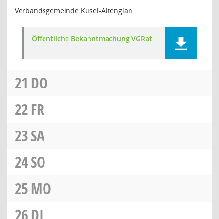
Verbandsgemeinde Kusel-Altenglan
Öffentliche Bekanntmachung VGRat
21
DO
22
FR
23
SA
24
SO
25
MO
26
DI