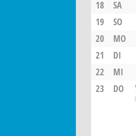
18
SA
19
SO
20
MO
21
DI
22
MI
23
DO