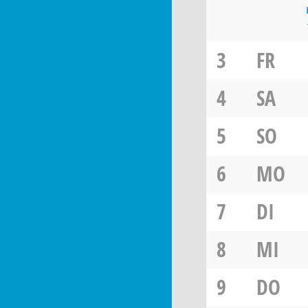
3
FR
4
SA
5
SO
6
MO
7
DI
8
MI
9
DO