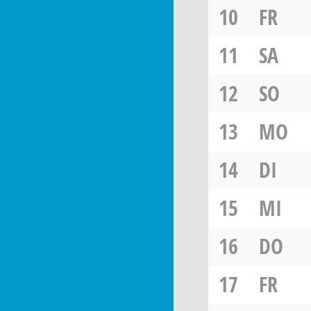
10
FR
11
SA
12
SO
13
MO
14
DI
15
MI
16
DO
17
FR