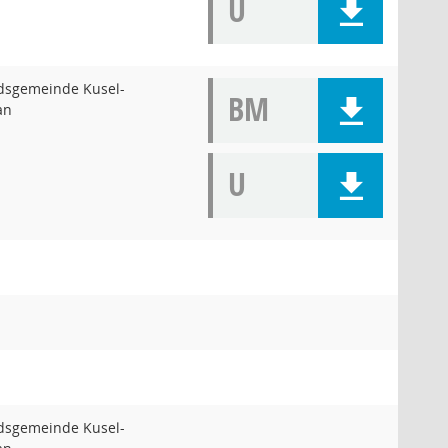
U
dsgemeinde Kusel-
BM
an
U
dsgemeinde Kusel-