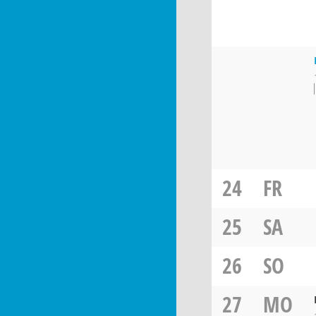
24
FR
25
SA
26
SO
27
MO