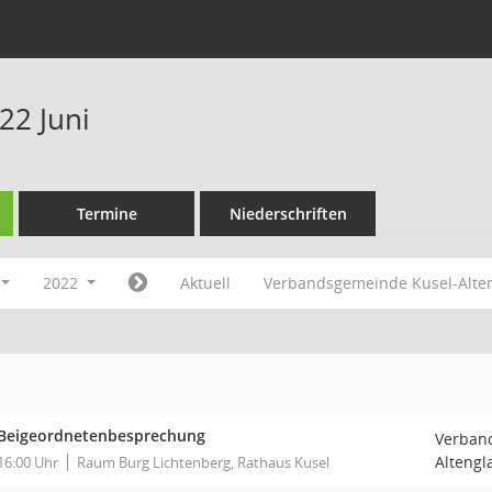
22 Juni
Termine
Niederschriften
2022
Aktuell
Verbandsgemeinde Kusel-Alte
Beigeordnetenbesprechung
Verban
Altengl
16:00 Uhr
Raum Burg Lichtenberg, Rathaus Kusel