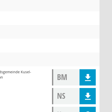
dsgemeinde Kusel-
BM
an
NS