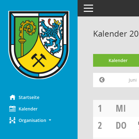
Toggle navigation
Kalender 20
Kalender
Juni
Startseite
1
MI
Kalender
Organisation
2
DO