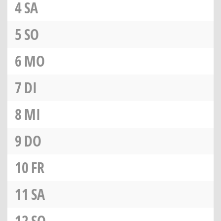
4
SA
5
SO
6
MO
7
DI
8
MI
9
DO
10
FR
11
SA
12
SO