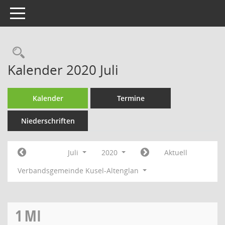
Toggle navigation
Rechercheauswahl
Kalender 2020 Juli
Kalender
Termine
Niederschriften
Juli
2020
Aktuell
Verbandsgemeinde Kusel-Altenglan
1
MI