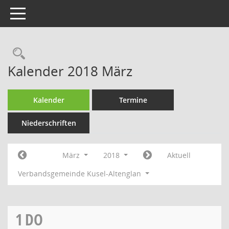
Toggle navigation
Rechercheauswahl
Kalender 2018 März
Kalender
Termine
Niederschriften
März
2018
Aktuell
Verbandsgemeinde Kusel-Altenglan
1
DO