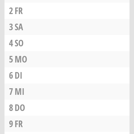
2
FR
3
SA
4
SO
5
MO
6
DI
7
MI
8
DO
9
FR