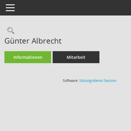
Toggle navigation
Rechercheauswahl
Günter Albrecht
Informationen
Mitarbeit
(Wird in
Software:
Sitzungsdienst
Session