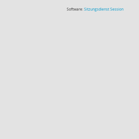
(Wird in
Software:
Sitzungsdienst
Session