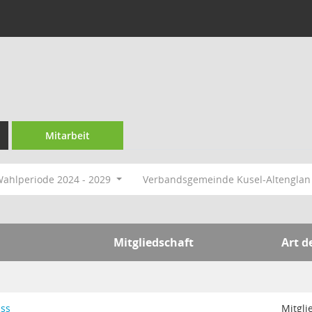
Mitarbeit
ahlperiode 2024 - 2029
Verbandsgemeinde Kusel-Altengla
Mitgliedschaft
Art d
uss
Mitgli