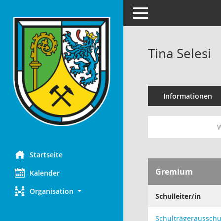
Toggle navigation
Tina Selesi
Informationen
W
Startseite
Gremium
Kalender
Organisation
Schulleiter/in
Schulträgeraussch