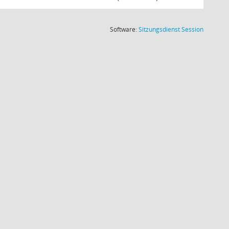
(Wird in
Software:
Sitzungsdienst
Session