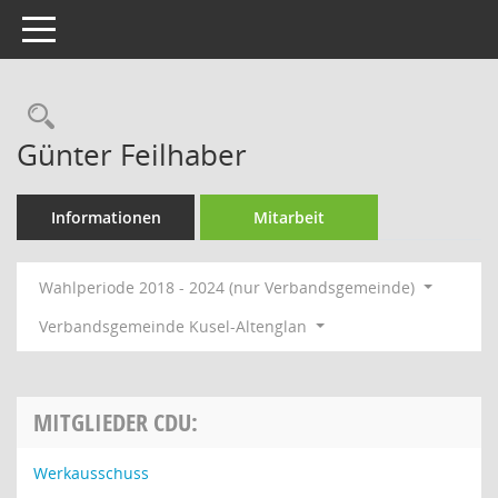
Toggle navigation
Rechercheauswahl
Günter Feilhaber
Informationen
Mitarbeit
Wahlperiode 2018 - 2024 (nur Verbandsgemeinde)
Verbandsgemeinde Kusel-Altenglan
MITGLIEDER CDU:
Werkausschuss