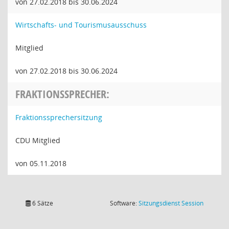
von 27.02.2018 bis 30.06.2024
Wirtschafts- und Tourismusausschuss
Mitglied
von 27.02.2018 bis 30.06.2024
FRAKTIONSSPRECHER:
Fraktionssprechersitzung
CDU Mitglied
von 05.11.2018
(Wird in
6 Sätze
Software:
Sitzungsdienst
Session