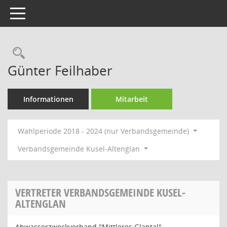
Toggle navigation
Rechercheauswahl
Günter Feilhaber
Informationen
Mitarbeit
Wahlperiode 2018 - 2024 (nur Verbandsgemeinde)
Verbandsgemeinde Kusel-Altenglan
VERTRETER VERBANDSGEMEINDE KUSEL-
ALTENGLAN
Abwasserzweckverband "Mittleres Glantal"