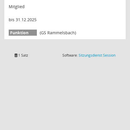
Mitglied
bis 31.12.2025
(GS Rammelsbach)
(Wird in
1 Satz
Software:
Sitzungsdienst
Session