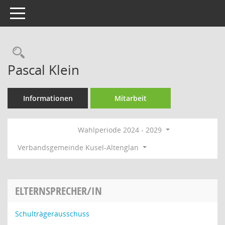
Toggle navigation
Rechercheauswahl
Pascal Klein
Informationen
Mitarbeit
Wahlperiode 2024 - 2029
Verbandsgemeinde Kusel-Altenglan
ELTERNSPRECHER/IN
Schulträgerausschuss