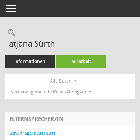
Toggle navigation
Rechercheauswahl
Tatjana Sürth
Informationen
Mitarbeit
Alle Daten
Verbandsgemeinde Kusel-Altenglan
ELTERNSPRECHER/IN
Schulträgerausschuss