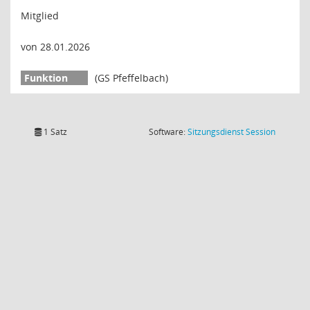
Mitglied
von 28.01.2026
(GS Pfeffelbach)
(Wird in
1 Satz
Software:
Sitzungsdienst
Session