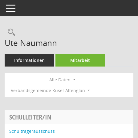
Toggle navigation
Rechercheauswahl
Ute Naumann
Informationen
Mitarbeit
Alle Daten
Verbandsgemeinde Kusel-Altenglan
SCHULLEITER/IN
Schulträgerausschuss