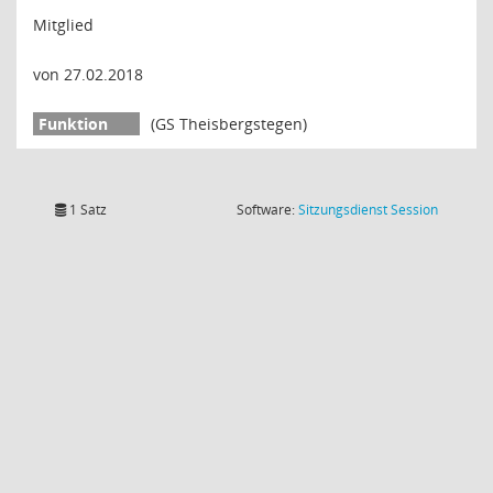
Mitglied
von 27.02.2018
(GS Theisbergstegen)
(Wird in
1 Satz
Software:
Sitzungsdienst
Session