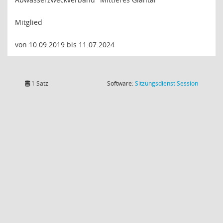
Mitglied
von 10.09.2019 bis 11.07.2024
(Wird in
1 Satz
Software:
Sitzungsdienst
Session