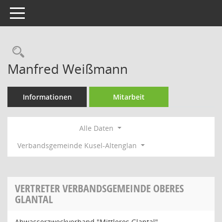
Toggle navigation
Rechercheauswahl
Manfred Weißmann
Informationen
Mitarbeit
Alle Daten
Verbandsgemeinde Kusel-Altenglan
VERTRETER VERBANDSGEMEINDE OBERES
GLANTAL
Abwasserzweckverband "Mittleres Glantal"