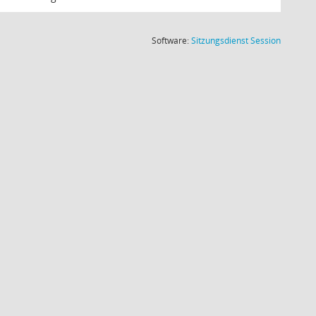
(Wird in
Software:
Sitzungsdienst
Session