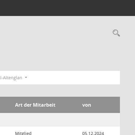
Rec
l-Altenglan
Art der Mitarbeit
von
Mitglied
05.12.2024