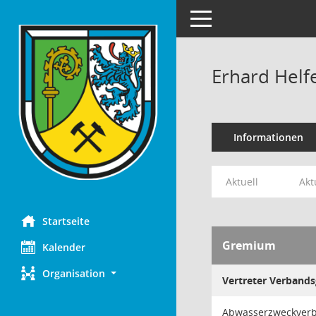
Toggle navigation
Erhard Helf
Informationen
Aktuell
Akt
Startseite
Gremium
Kalender
Organisation
Vertreter Verband
Abwasserzweckverba