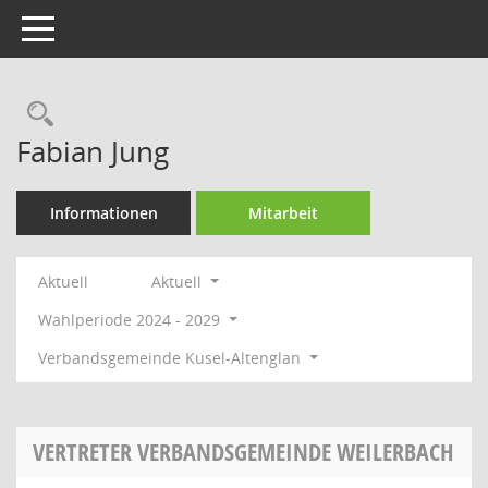
Toggle navigation
Rechercheauswahl
Fabian Jung
Informationen
Mitarbeit
Aktuell
Aktuell
Wahlperiode 2024 - 2029
Verbandsgemeinde Kusel-Altenglan
VERTRETER VERBANDSGEMEINDE WEILERBACH