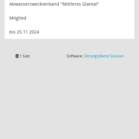
Abwasserzweckverband "Mittleres Glantal"
Mitglied
bis 25.11.2024
(Wird in
1 Satz
Software:
Sitzungsdienst
Session