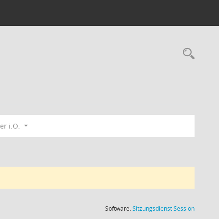
Rec
er i.O.
(Wird in
Software:
Sitzungsdienst
Session