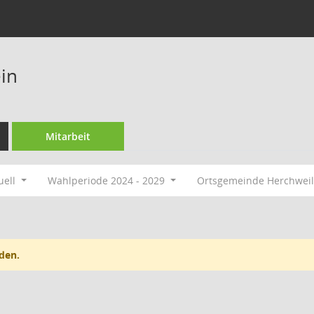
in
Mitarbeit
uell
Wahlperiode 2024 - 2029
Ortsgemeinde Herchweil
den.