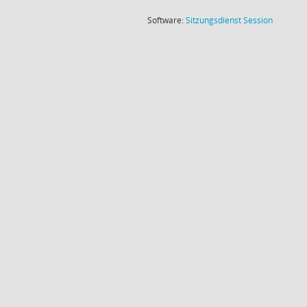
(Wird in
Software:
Sitzungsdienst
Session