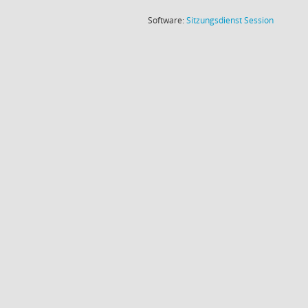
(Wird in
Software:
Sitzungsdienst
Session