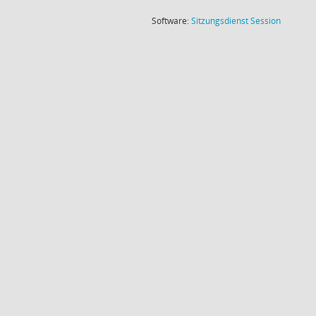
(Wird in
Software:
Sitzungsdienst
Session