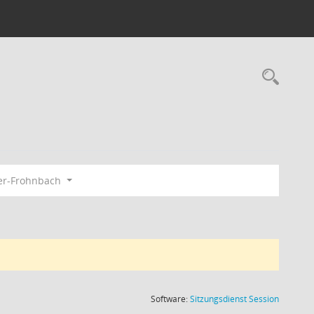
Rec
er-Frohnbach
(Wird in
Software:
Sitzungsdienst
Session