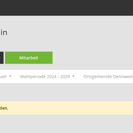
in
Mitarbeit
uell
Wahlperiode 2024 - 2029
Ortsgemeinde Dennweil
den.