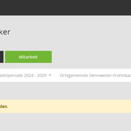
ker
Mitarbeit
ahlperiode 2024 - 2029
Ortsgemeinde Dennweiler-Frohnba
den.