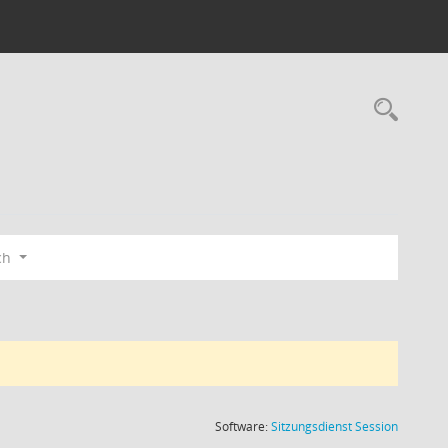
Rec
ch
(Wird in
Software:
Sitzungsdienst
Session