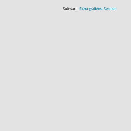
(Wird in
Software:
Sitzungsdienst
Session