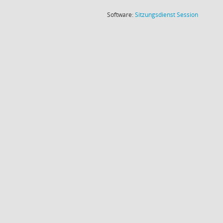
(Wird in
Software:
Sitzungsdienst
Session