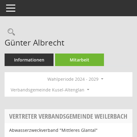
Toggle navigation
Rechercheauswahl
Günter Albrecht
Informationen
Mitarbeit
Wahlperiode 2024 - 2029
Verbandsgemeinde Kusel-Altenglan
VERTRETER VERBANDSGEMEINDE WEILERBACH
Abwasserzweckverband "Mittleres Glantal"