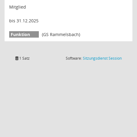
Mitglied
bis 31.12.2025
(GS Rammelsbach)
(Wird in
1 Satz
Software:
Sitzungsdienst
Session