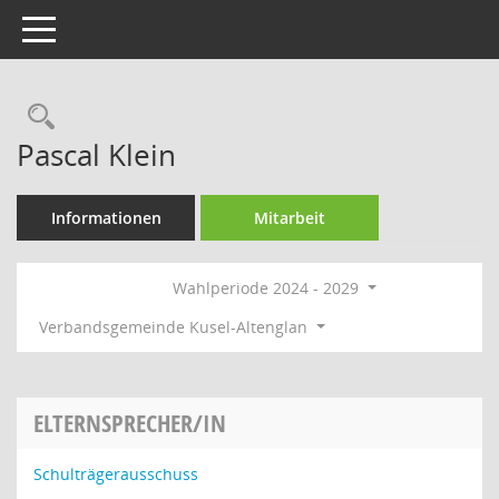
Toggle navigation
Rechercheauswahl
Pascal Klein
Informationen
Mitarbeit
Wahlperiode 2024 - 2029
Verbandsgemeinde Kusel-Altenglan
ELTERNSPRECHER/IN
Schulträgerausschuss