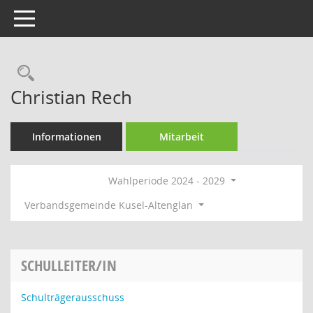
Toggle navigation
Rechercheauswahl
Christian Rech
Informationen
Mitarbeit
Wahlperiode 2024 - 2029
Verbandsgemeinde Kusel-Altenglan
SCHULLEITER/IN
Schulträgerausschuss