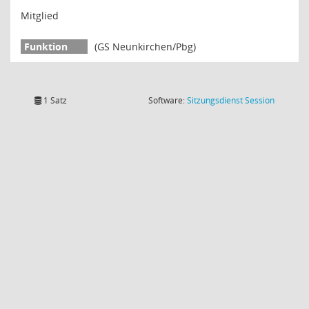
Mitglied
(GS Neunkirchen/Pbg)
(Wird in
1 Satz
Software:
Sitzungsdienst
Session