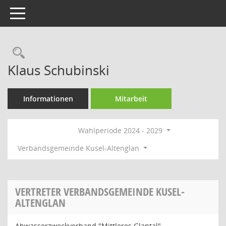
Toggle navigation
Rechercheauswahl
Klaus Schubinski
Informationen
Mitarbeit
Wahlperiode 2024 - 2029
Verbandsgemeinde Kusel-Altenglan
VERTRETER VERBANDSGEMEINDE KUSEL-
ALTENGLAN
Abwasserzweckverband "Mittleres Glantal"