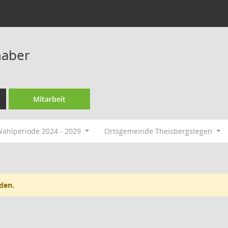
haber
Mitarbeit
ahlperiode 2024 - 2029
Ortsgemeinde Theisbergstegen
den.