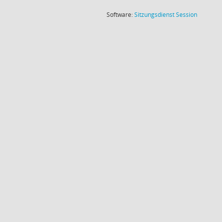
(Wird in
Software:
Sitzungsdienst
Session