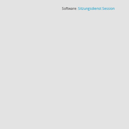
(Wird in
Software:
Sitzungsdienst
Session