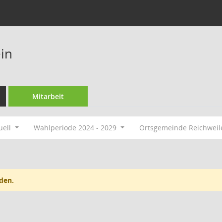
in
Mitarbeit
uell
Wahlperiode 2024 - 2029
Ortsgemeinde Reichweil
den.