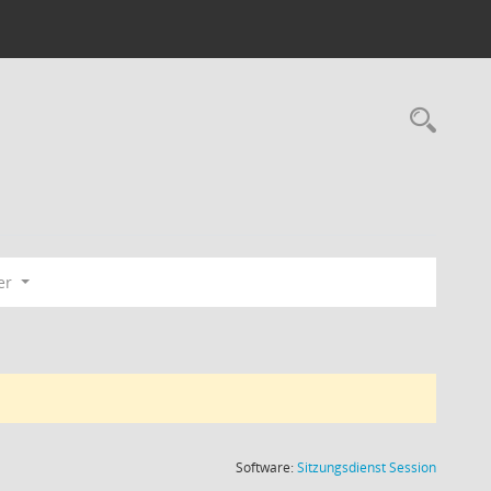
Rec
er
(Wird in
Software:
Sitzungsdienst
Session