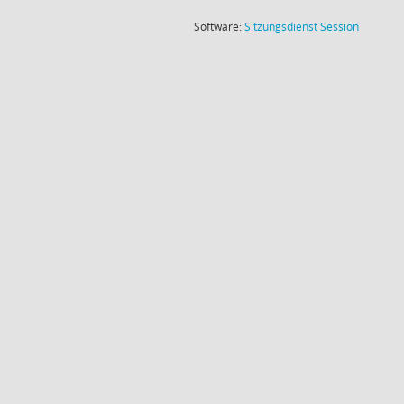
(Wird in
Software:
Sitzungsdienst
Session