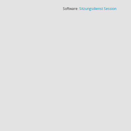
(Wird in
Software:
Sitzungsdienst
Session