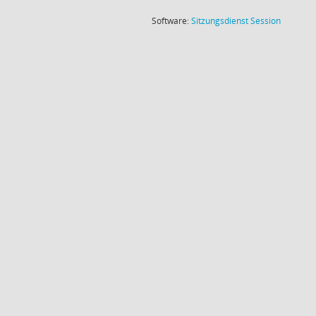
(Wird in
Software:
Sitzungsdienst
Session