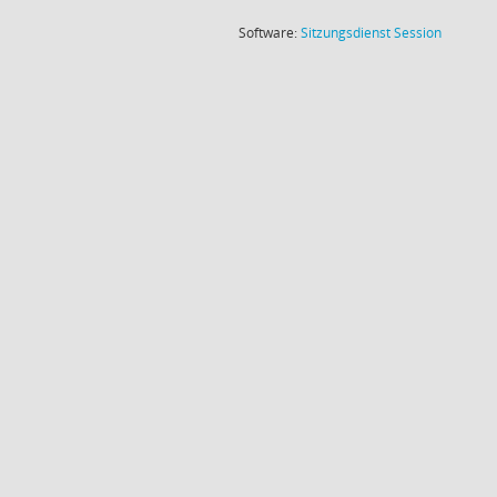
(Wird in
Software:
Sitzungsdienst
Session