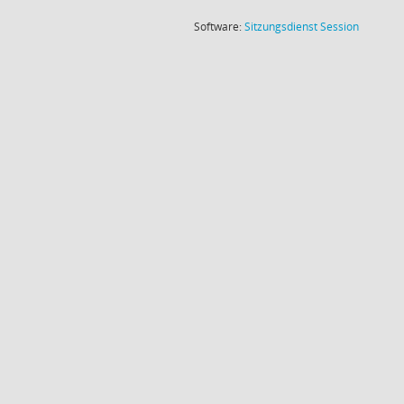
(Wird in
Software:
Sitzungsdienst
Session