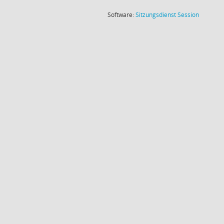
(Wird in
Software:
Sitzungsdienst
Session