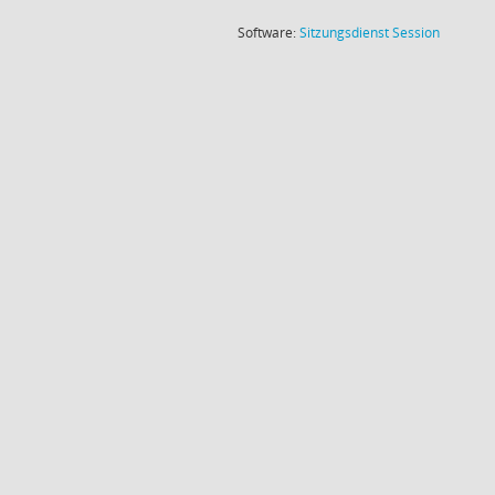
(Wird in
Software:
Sitzungsdienst
Session