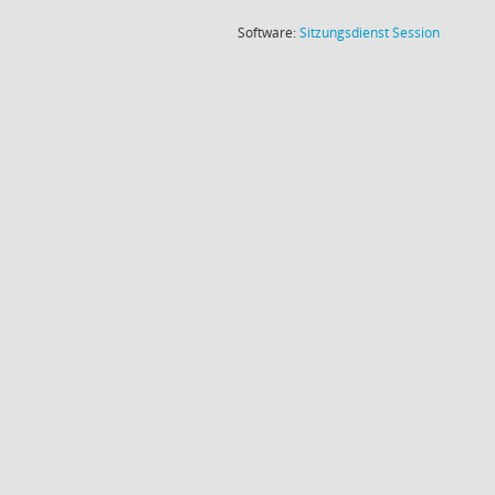
(Wird in
Software:
Sitzungsdienst
Session