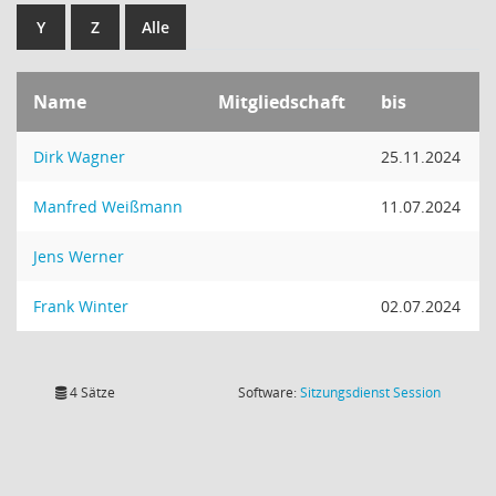
Y
Z
Alle
Name
Mitgliedschaft
bis
Dirk Wagner
25.11.2024
Manfred Weißmann
11.07.2024
Jens Werner
Frank Winter
02.07.2024
(Wird in
4 Sätze
Software:
Sitzungsdienst
Session