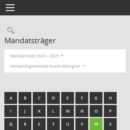
Toggle navigation
Rechercheauswahl
Mandatsträger
Wahlperiode 2024 - 2029
Verbandsgemeinde Kusel-Altenglan
A
B
C
D
E
F
G
H
I
J
K
L
M
N
O
P
Q
R
S
T
U
V
W
X