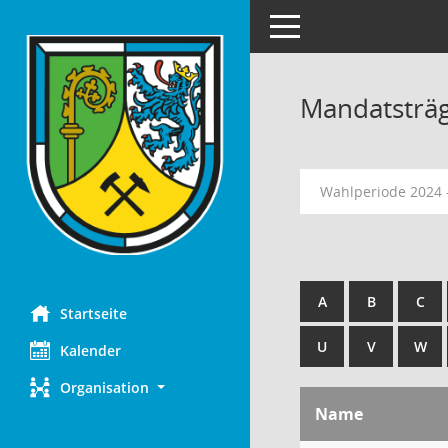
Toggle navigation
Mandatsträ
Wahlperiode 2024 
A
B
C
Startseite
U
V
W
Kalender
Organisation
Name