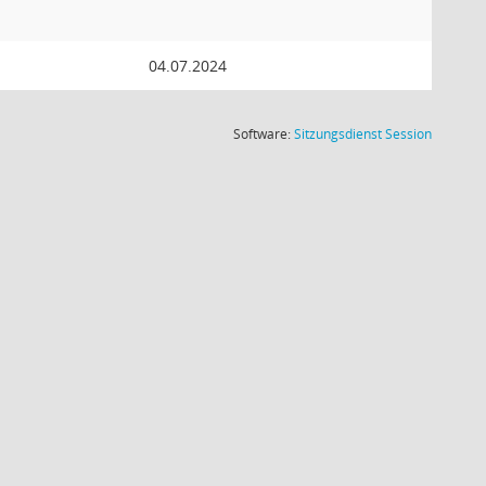
04.07.2024
(Wird in
Software:
Sitzungsdienst
Session