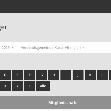
ger
- 2029
Verbandsgemeinde Kusel-Altenglan
D
E
F
G
H
I
J
K
L
X
Y
Z
Alle
Mitgliedschaft