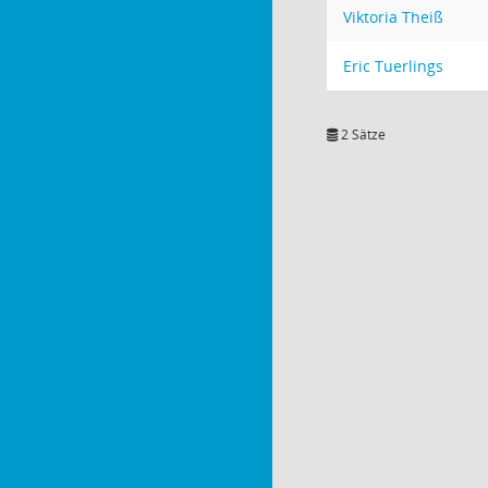
Viktoria Theiß
Eric Tuerlings
2 Sätze