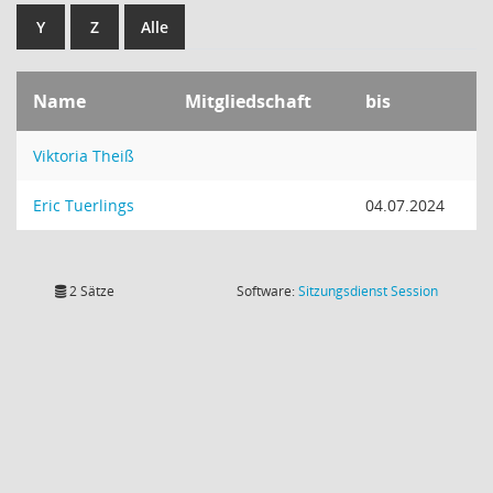
Y
Z
Alle
Name
Mitgliedschaft
bis
Viktoria Theiß
Eric Tuerlings
04.07.2024
(Wird in
2 Sätze
Software:
Sitzungsdienst
Session