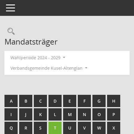
Toggle navigation
Rechercheauswahl
Mandatsträger
Wahlperiode 2024 - 2029
Verbandsgemeinde Kusel-Altenglan
A
B
C
D
E
F
G
H
I
J
K
L
M
N
O
P
Q
R
S
T
U
V
W
X